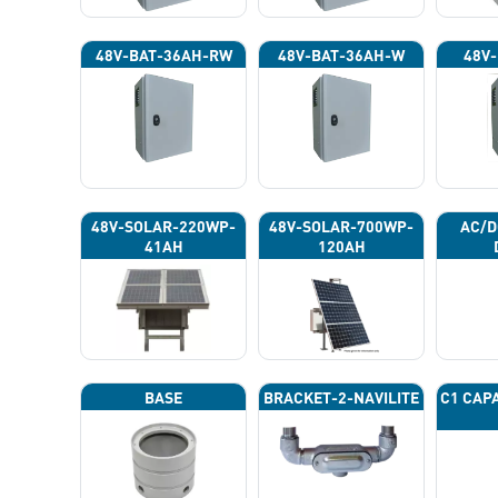
48V-BAT-36AH-RW
48V-BAT-36AH-W
48V-
48V-SOLAR-220WP-
48V-SOLAR-700WP-
AC/D
41AH
120AH
BASE
BRACKET-2-NAVILITE
C1 CAP