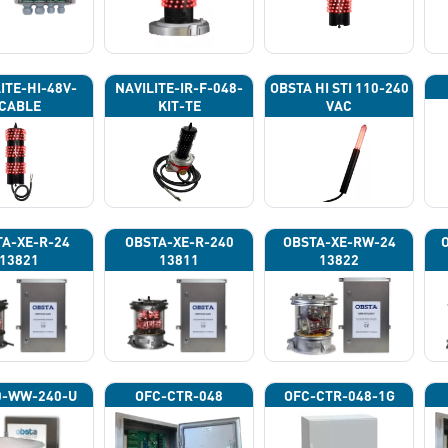
ITE-HI-48V-
NAVILITE-IR-F-048-
OBSTA HI STI 110-240
CABLE
KIT-TE
VAC
A-XE-R-24
OBSTA-XE-R-240
OBSTA-XE-RW-24
13821
13811
13822
0-WW-240-U
OFC-CTR-048
OFC-CTR-048-1G