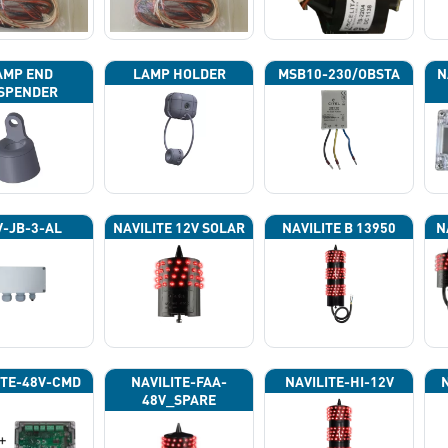
AMP END
LAMP HOLDER
MSB10-230/OBSTA
N
SPENDER
P
-JB-3-AL
NAVILITE 12V SOLAR
NAVILITE B 13950
N
ITE-48V-CMD
NAVILITE-FAA-
NAVILITE-HI-12V
48V_SPARE