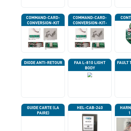
COMMAND-CARD-
COMMAND-CARD-
CONT
CONVERSION-KIT
CONVERSION-KIT-
CAN
DIODE ANTI-RETOUR
FAA L-810 LIGHT
FAULT 
BODY
GUIDE CARTE (LA
HEL-CAB-240
HARN
PAIRE)
1