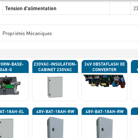
Tension d'alimentation
2
Propriétés Mécaniques
90RW-BASE-
230VAC-INSULATION-
24V OBSTAFLASH XE
048-G
CABINET 230VAC
CONVERTER
AT-18AH-EL
48V-BAT-18AH-RW
48V-BAT-18AH-RW