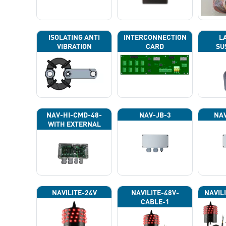
ISOLATING ANTI
INTERCONNECTION
L
VIBRATION
CARD
SU
NAV-HI-CMD-48-
NAV-JB-3
NAV
WITH EXTERNAL
PHOTOCELL 13133
NAVILITE-24V
NAVILITE-48V-
NAVIL
CABLE-1