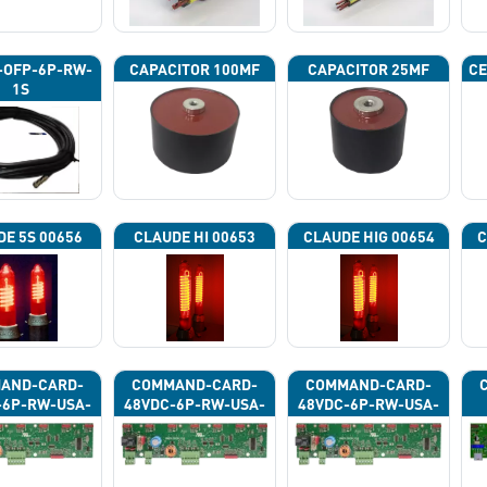
-OFP-6P-RW-
CAPACITOR 100ΜF
CAPACITOR 25ΜF
CE
1S
DE 5S 00656
CLAUDE HI 00653
CLAUDE HIG 00654
C
AND-CARD-
COMMAND-CARD-
COMMAND-CARD-
-6P-RW-USA-
48VDC-6P-RW-USA-
48VDC-6P-RW-USA-
43G
43H
43J