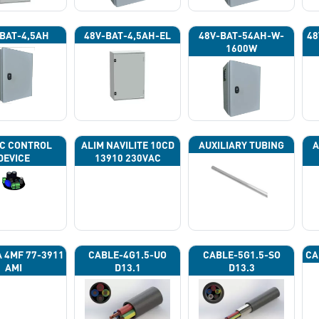
BAT-4,5AH
48V-BAT-4,5AH-EL
48V-BAT-54AH-W-
48
1600W
C CONTROL
ALIM NAVILITE 10CD
AUXILIARY TUBING
A
DEVICE
13910 230VAC
A 4ΜF 77-3911
CABLE-4G1.5-UO
CABLE-5G1.5-SO
CA
AMI
D13.1
D13.3