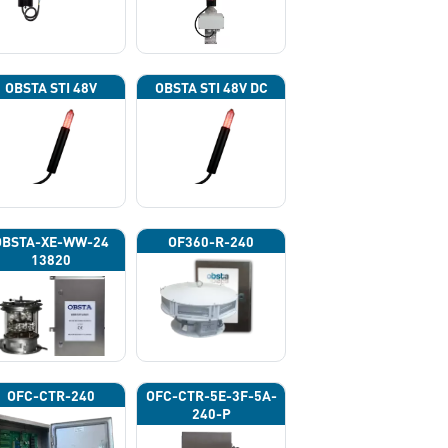
OBSTA STI 48V
OBSTA STI 48V DC
OBSTA-XE-WW-24
OF360-R-240
13820
OFC-CTR-240
OFC-CTR-5E-3F-5A-
240-P