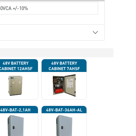
30VCA +/-10%
48V BATTERY
48V BATTERY
CABINET 12AHSF
CABINET 7AHSF
(INPUT POWER
(INPUT POWER
220VAC)
220VAC)
48V-BAT-2,1AH
48V-BAT-36AH-AL