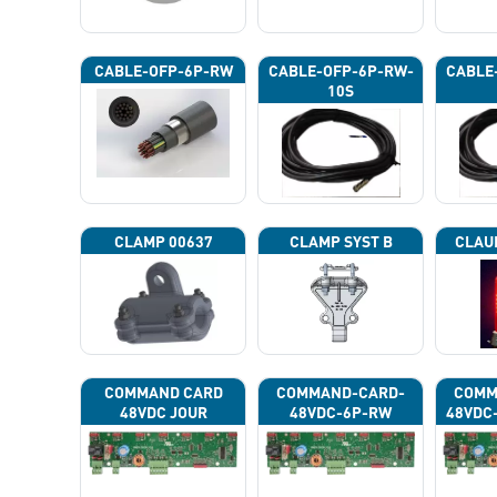
CABLE-OFP-6P-RW
CABLE-OFP-6P-RW-
CABLE
10S
CLAMP 00637
CLAMP SYST B
CLAU
COMMAND CARD
COMMAND-CARD-
COMM
48VDC JOUR
48VDC-6P-RW
48VDC