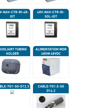
V-NAV-CTR-RI-48-
48V-NAV-CTR-RI-
IOT
SOL-IOT
UXILIARY TUBING
ALIMENTATION WDR
HOLDER
480W 48VDC
BLE-7G1-SO-D12.3
CABLE-7G1.5-SO
D14.2