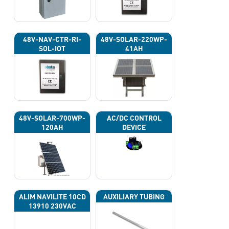
48V-NAV-CTR-RI-
48V-SOLAR-220WP-
SOL-IOT
41AH
48V-SOLAR-700WP-
AC/DC CONTROL
120AH
DEVICE
ALIM NAVILITE 10CD
AUXILIARY TUBING
13910 230VAC