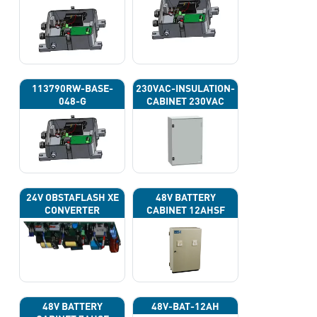
113790RW-BASE-
230VAC-INSULATION-
048-G
CABINET 230VAC
24V OBSTAFLASH XE
48V BATTERY
CONVERTER
CABINET 12AHSF
(INPUT POWER
220VAC)
48V BATTERY
48V-BAT-12AH