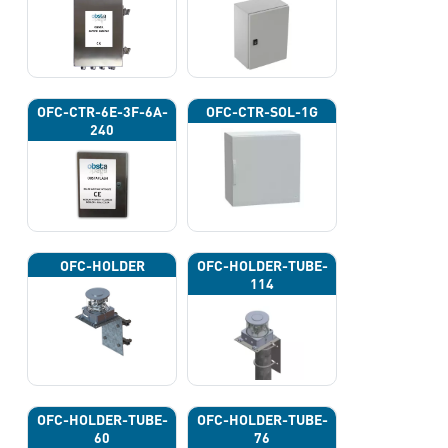
OFC-CTR-6E-3F-6A-
OFC-CTR-SOL-1G
240
OFC-HOLDER
OFC-HOLDER-TUBE-
114
OFC-HOLDER-TUBE-
OFC-HOLDER-TUBE-
60
76