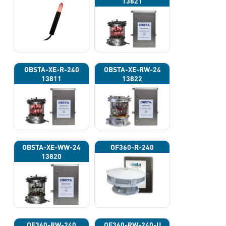
13821
OBSTA-XE-R-240
OBSTA-XE-RW-24
13811
13822
OBSTA-XE-WW-24
OF360-R-240
13820
OF360-RW-240
OF360-RW-240-U