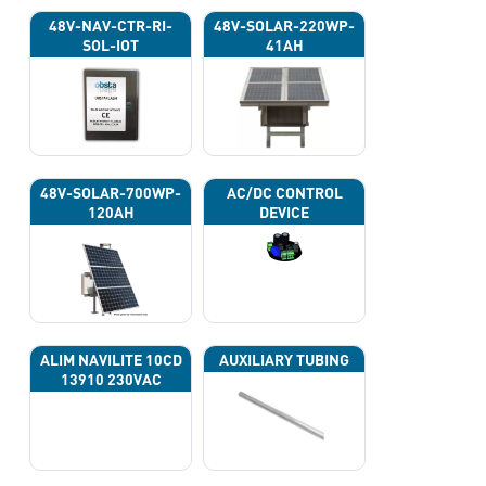
48V-NAV-CTR-RI-
48V-SOLAR-220WP-
SOL-IOT
41AH
48V-SOLAR-700WP-
AC/DC CONTROL
120AH
DEVICE
ALIM NAVILITE 10CD
AUXILIARY TUBING
13910 230VAC