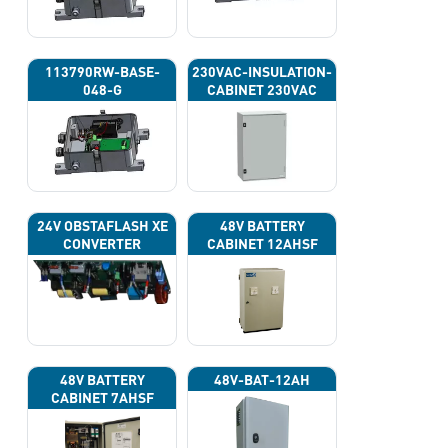
113790RW-BASE-
230VAC-INSULATION-
048-G
CABINET 230VAC
24V OBSTAFLASH XE
48V BATTERY
CONVERTER
CABINET 12AHSF
(INPUT POWER
220VAC)
48V BATTERY
48V-BAT-12AH
CABINET 7AHSF
(INPUT POWER
220VAC)