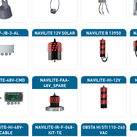
-JB-3-AL
NAVILITE 12V SOLAR
NAVILITE B 13950
N
ITE-48V-CMD
NAVILITE-FAA-
NAVILITE-HI-12V
48V_SPARE
ITE-HI-48V-
NAVILITE-IR-F-048-
OBSTA HI STI 110-240
CABLE
KIT-TE
VAC