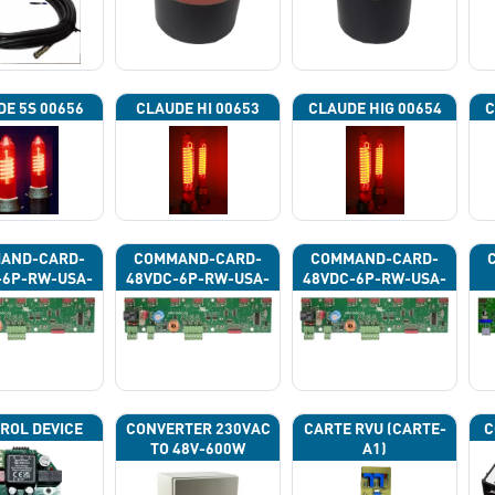
DE 5S 00656
CLAUDE HI 00653
CLAUDE HIG 00654
C
AND-CARD-
COMMAND-CARD-
COMMAND-CARD-
-6P-RW-USA-
48VDC-6P-RW-USA-
48VDC-6P-RW-USA-
43G
43H
43J
ROL DEVICE
CONVERTER 230VAC
CARTE RVU (CARTE-
C
TO 48V-600W
A1)