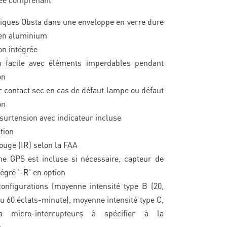
tiques Obsta dans une enveloppe en verre dure
 en aluminium
on intégrée
on facile avec éléments imperdables pendant
on
 contact sec en cas de défaut lampe ou défaut
on
 surtension avec indicateur incluse
tion
rouge (IR) selon la FAA
e GPS est incluse si nécessaire, capteur de
égré '-R' en option
onfigurations (moyenne intensité type B (20,
ou 60 éclats-minute), moyenne intensité type C,
ia micro-interrupteurs à spécifier à la
e