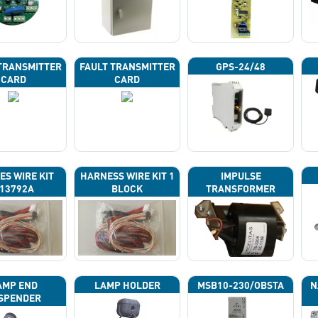
TRANSMITTER
FAULT TRANSMITTER
GPS-24/48
CARD
CARD
ES WIRE KIT
HARNESS WIRE KIT 1
IMPULSE
13792A
BLOCK
TRANSFORMER
AMP END
LAMP HOLDER
MSB10-230/OBSTA
N
SPENDER
P