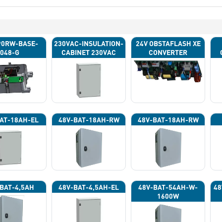
90RW-BASE-
230VAC-INSULATION-
24V OBSTAFLASH XE
048-G
CABINET 230VAC
CONVERTER
AT-18AH-EL
48V-BAT-18AH-RW
48V-BAT-18AH-RW
BAT-4,5AH
48V-BAT-4,5AH-EL
48V-BAT-54AH-W-
48
1600W