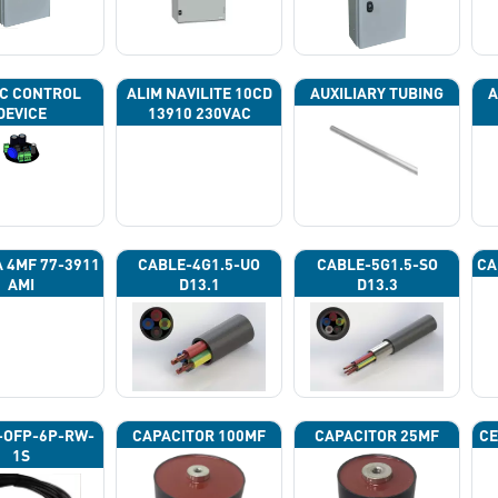
C CONTROL
ALIM NAVILITE 10CD
AUXILIARY TUBING
A
DEVICE
13910 230VAC
A 4ΜF 77-3911
CABLE-4G1.5-UO
CABLE-5G1.5-SO
CA
AMI
D13.1
D13.3
-OFP-6P-RW-
CAPACITOR 100ΜF
CAPACITOR 25ΜF
CE
1S