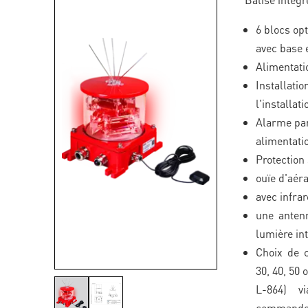
6 blocs op
avec base
Alimentati
Installati
l'installati
Alarme par
alimentati
Protection
ouïe d'aéra
avec infra
une antenn
lumière int
Choix de c
30, 40, 50 
L-864) v
command