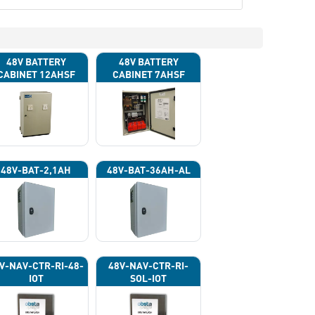
48V BATTERY
48V BATTERY
CABINET 12AHSF
CABINET 7AHSF
(INPUT POWER
(INPUT POWER
220VAC)
220VAC)
48V-BAT-2,1AH
48V-BAT-36AH-AL
V-NAV-CTR-RI-48-
48V-NAV-CTR-RI-
IOT
SOL-IOT