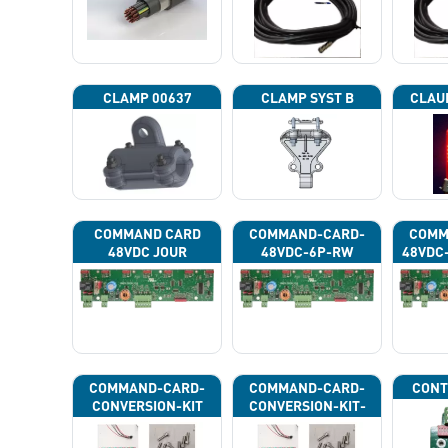
CLAMP 00637
CLAMP SYST B
CLAU
COMMAND CARD
COMMAND-CARD-
COMM
48VDC JOUR
48VDC-6P-RW
48VDC
COMMAND-CARD-
COMMAND-CARD-
CONT
CONVERSION-KIT
CONVERSION-KIT-
CAN