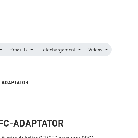
Produits
Téléchargement
Vidéos
-ADAPTATOR
FC-ADAPTATOR
 fixation de balise OFI/OFD pour base ORGA