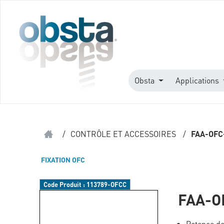
Obsta
Applications
/
CONTRÔLE ET ACCESSOIRES
/
FAA-OFC
FIXATION OFC
Code Produit :
113789-OFCC
FAA-O
Potence de