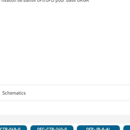
Schematics
CTR-048-G
OFC-CTR-240-G
OFP-JB-8-AL