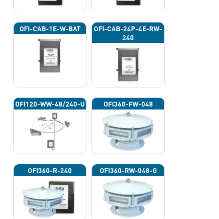
OFI-CAB-1E-W-BAT
OFI-CAB-24P-4E-RW-
240
OFI120-WW-48/240-U
OFI360-FW-048
OFI360-R-240
OFI360-RW-048-G