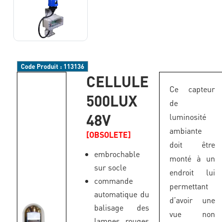
Code Produit :
113136
CELLULE
Ce capteur
500LUX
de
48V
luminosité
ambiante
[OBSOLETE]
doit être
embrochable
monté à un
sur socle
endroit lui
commande
permettant
automatique du
d’avoir une
balisage des
vue non
lampes rouges