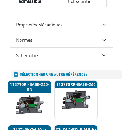
admissible
l'obscurité
Propriétés Mécaniques
Normes
Schematics
SÉLECTIONNER UNE AUTRE RÉFÉRENCE :
113790RI-BASE-240-
113790RR-BASE-240
RG
113790RW-BASE-
230VAC-INSULATION-