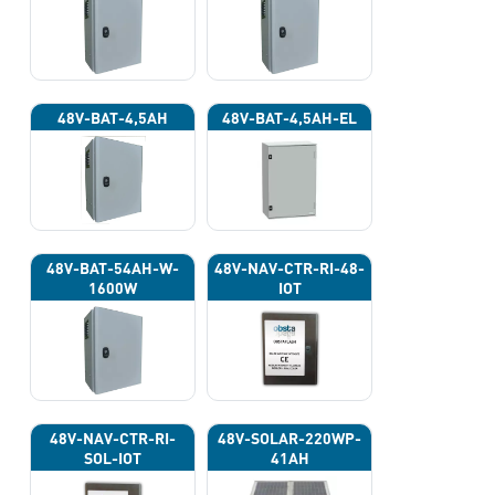
48V-BAT-4,5AH
48V-BAT-4,5AH-EL
48V-BAT-54AH-W-
48V-NAV-CTR-RI-48-
1600W
IOT
48V-NAV-CTR-RI-
48V-SOLAR-220WP-
SOL-IOT
41AH