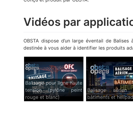
Vidéos par applicati
OBSTA dispose d’un large éventail de Balises à
destinée à vous aider à identifier les produits 
Balisage pour ligne haute
tension (pylône peint
Balisage aérien 
rouge et blanc)
bâtiments et helipa