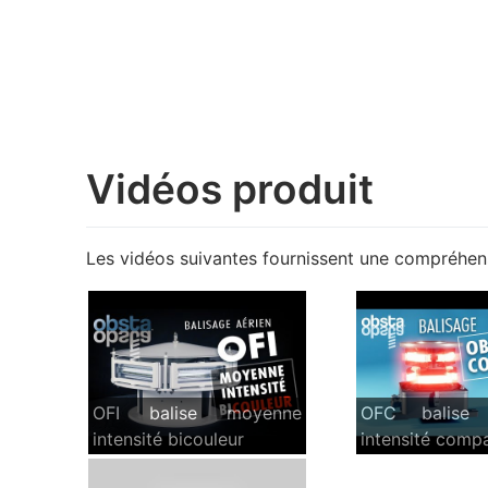
Vidéos produit
Les vidéos suivantes fournissent une compréhen
OFI balise moyenne
OFC balise 
intensité bicouleur
intensité comp