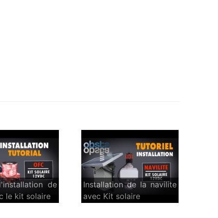
'installation de
Installation de la navilite
 le kit solaire
avec Kit solaire