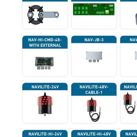
NAV-HI-CMD-48-
NAV-JB-3
NAV
WITH EXTERNAL
PHOTOCELL 13133
NAVILITE-24V
NAVILITE-48V-
NAVIL
CABLE-1
NAVILITE-HI-24V
NAVILITE-HI-48V
NAVIL