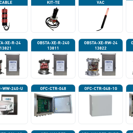
CABLE
KIT-TE
VAC
A-XE-R-24
OBSTA-XE-R-240
OBSTA-XE-RW-24
13821
13811
13822
0-WW-240-U
OFC-CTR-048
OFC-CTR-048-1G