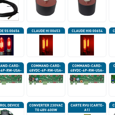
DE 5S 00656
CLAUDE HI 00653
CLAUDE HIG 00654
C
AND-CARD-
COMMAND-CARD-
COMMAND-CARD-
-6P-RW-USA-
48VDC-6P-RW-USA-
48VDC-6P-RW-USA-
43G
43H
43J
ROL DEVICE
CONVERTER 230VAC
CARTE RVU (CARTE-
C
TO 48V-600W
A1)