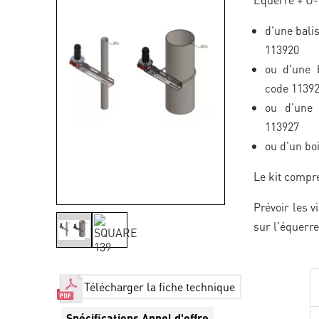
d'une bali
113920
ou d'une 
code 1139
ou d'une 
113927
ou d'un bo
Le kit compre
Prévoir les v
sur l'équerr
Télécharger la fiche technique
Spécifications Appel d'offre