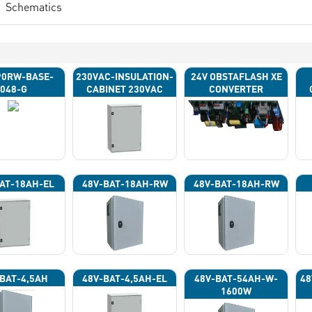
Schematics
90RW-BASE-
230VAC-INSULATION-
24V OBSTAFLASH XE
048-G
CABINET 230VAC
CONVERTER
AT-18AH-EL
48V-BAT-18AH-RW
48V-BAT-18AH-RW
BAT-4,5AH
48V-BAT-4,5AH-EL
48V-BAT-54AH-W-
48
1600W