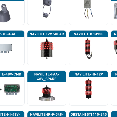
P
-JB-3-AL
NAVILITE 12V SOLAR
NAVILITE B 13950
N
ITE-48V-CMD
NAVILITE-FAA-
NAVILITE-HI-12V
48V_SPARE
ITE-HI-48V-
NAVILITE-IR-F-048-
OBSTA HI STI 110-240