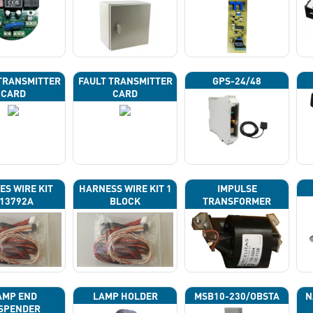
TRANSMITTER
FAULT TRANSMITTER
GPS-24/48
CARD
CARD
ES WIRE KIT
HARNESS WIRE KIT 1
IMPULSE
13792A
BLOCK
TRANSFORMER
AMP END
LAMP HOLDER
MSB10-230/OBSTA
N
SPENDER