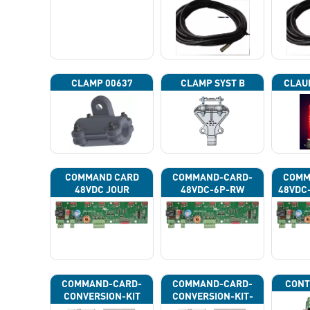
CLAMP 00637
CLAMP SYST B
CLAU
COMMAND CARD
COMMAND-CARD-
COMM
48VDC JOUR
48VDC-6P-RW
48VDC
COMMAND-CARD-
COMMAND-CARD-
CONT
CONVERSION-KIT
CONVERSION-KIT-
CAN