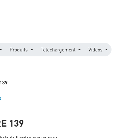
Produits
Téléchargement
Vidéos
139
S
E 139
olt de fixation sur un tube