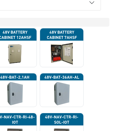
48V BATTERY
48V BATTERY
CABINET 12AHSF
CABINET 7AHSF
(INPUT POWER
(INPUT POWER
220VAC)
220VAC)
48V-BAT-2,1AH
48V-BAT-36AH-AL
V-NAV-CTR-RI-48-
48V-NAV-CTR-RI-
IOT
SOL-IOT