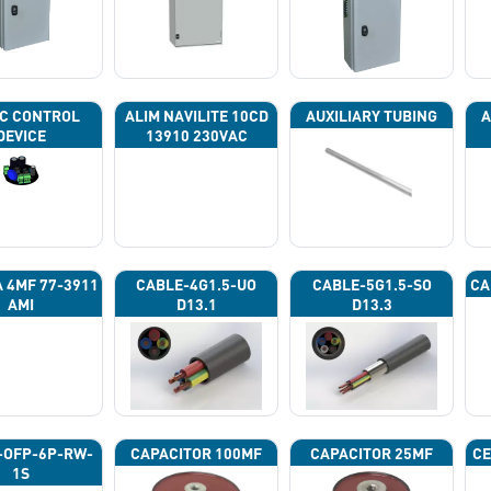
C CONTROL
ALIM NAVILITE 10CD
AUXILIARY TUBING
A
DEVICE
13910 230VAC
A 4ΜF 77-3911
CABLE-4G1.5-UO
CABLE-5G1.5-SO
CA
AMI
D13.1
D13.3
-OFP-6P-RW-
CAPACITOR 100ΜF
CAPACITOR 25ΜF
CE
1S