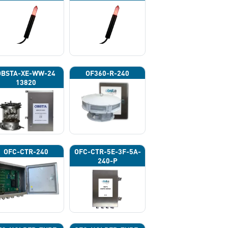
OBSTA-XE-WW-24
OF360-R-240
13820
OFC-CTR-240
OFC-CTR-5E-3F-5A-
240-P