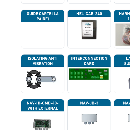
GUIDE CARTE (LA
HEL-CAB-240
HARN
PAIRE)
1
ISOLATING ANTI
INTERCONNECTION
L
VIBRATION
CARD
SU
NAV-HI-CMD-48-
NAV-JB-3
NAV
WITH EXTERNAL
PHOTOCELL 13133