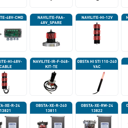
ITE-48V-CMD
NAVILITE-FAA-
NAVILITE-HI-12V
48V_SPARE
ITE-HI-48V-
NAVILITE-IR-F-048-
OBSTA HI STI 110-240
CABLE
KIT-TE
VAC
A-XE-R-24
OBSTA-XE-R-240
OBSTA-XE-RW-24
13821
13811
13822