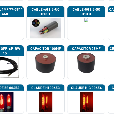
A 4ΜF 77-3911
CABLE-4G1.5-UO
CABLE-5G1.5-SO
CA
AMI
D13.1
D13.3
-OFP-6P-RW-
CAPACITOR 100ΜF
CAPACITOR 25ΜF
CE
1S
DE 5S 00656
CLAUDE HI 00653
CLAUDE HIG 00654
C