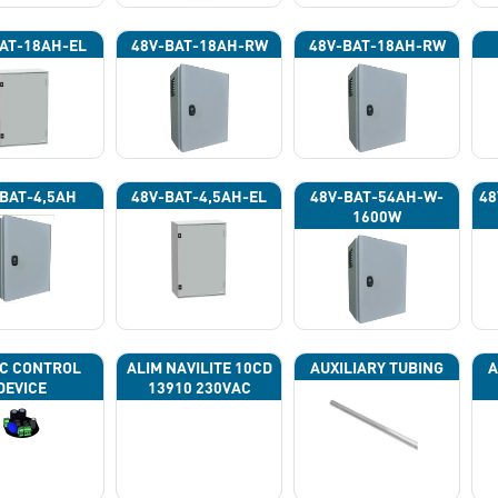
AT-18AH-EL
48V-BAT-18AH-RW
48V-BAT-18AH-RW
BAT-4,5AH
48V-BAT-4,5AH-EL
48V-BAT-54AH-W-
48
1600W
C CONTROL
ALIM NAVILITE 10CD
AUXILIARY TUBING
A
DEVICE
13910 230VAC