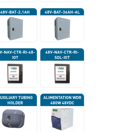
48V-BAT-2,1AH
48V-BAT-36AH-AL
V-NAV-CTR-RI-48-
48V-NAV-CTR-RI-
IOT
SOL-IOT
UXILIARY TUBING
ALIMENTATION WDR
HOLDER
480W 48VDC