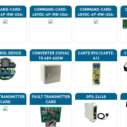
AND-CARD-
COMMAND-CARD-
COMMAND-CARD-
-6P-RW-USA-
48VDC-6P-RW-USA-
48VDC-6P-RW-USA-
43G
43H
43J
ROL DEVICE
CONVERTER 230VAC
CARTE RVU (CARTE-
C
TO 48V-600W
A1)
TRANSMITTER
FAULT TRANSMITTER
GPS-24/48
CARD
CARD