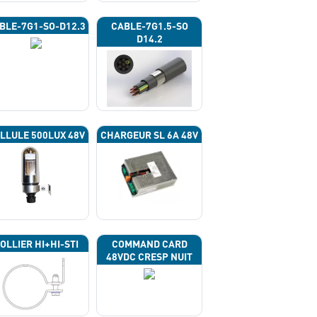
BLE-7G1-SO-D12.3
CABLE-7G1.5-SO
D14.2
LLULE 500LUX 48V
CHARGEUR SL 6A 48V
OLLIER HI+HI-STI
COMMAND CARD
48VDC CRESP NUIT