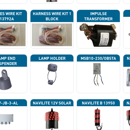
ES WIRE KIT
HARNESS WIRE KIT 1
IMPULSE
13792A
BLOCK
TRANSFORMER
AMP END
LAMP HOLDER
MSB10-230/OBSTA
N
SPENDER
P
-JB-3-AL
NAVILITE 12V SOLAR
NAVILITE B 13950
N