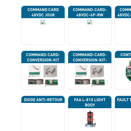
COMMAND CARD
COMMAND-CARD-
COMM
48VDC JOUR
48VDC-6P-RW
48VDC
COMMAND-CARD-
COMMAND-CARD-
CONT
CONVERSION-KIT
CONVERSION-KIT-
CAN
DIODE ANTI-RETOUR
FAA L-810 LIGHT
FAULT 
BODY