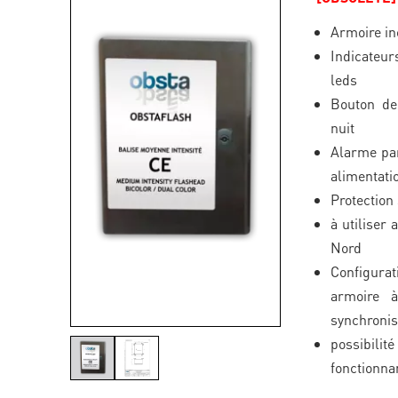
Armoire in
Indicateu
leds
Bouton de
nuit
Alarme par
alimentati
Protection
à utiliser 
Nord
Configura
armoire à
synchronis
possibilit
fonctionna