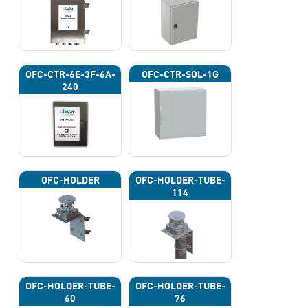
OFC-CTR-6E-3F-6A-
OFC-CTR-SOL-1G
240
OFC-HOLDER
OFC-HOLDER-TUBE-
114
OFC-HOLDER-TUBE-
OFC-HOLDER-TUBE-
60
76