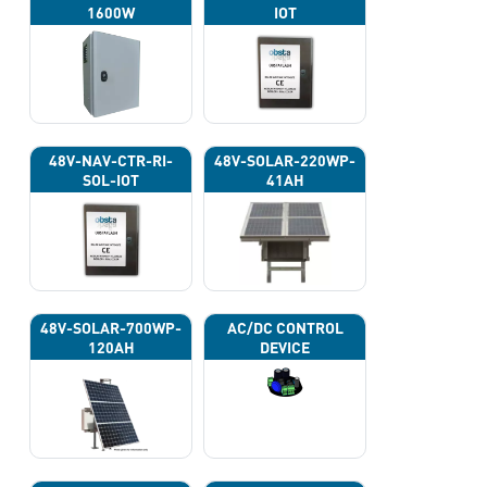
1600W
IOT
48V-NAV-CTR-RI-
48V-SOLAR-220WP-
SOL-IOT
41AH
48V-SOLAR-700WP-
AC/DC CONTROL
120AH
DEVICE