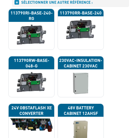
SÉLECTIONNER UNE AUTRE RÉFÉRENCE :
113790RI-BASE-240-
113790RR-BASE-240
RG
113790RW-BASE-
230VAC-INSULATION-
048-G
CABINET 230VAC
24V OBSTAFLASH XE
48V BATTERY
CONVERTER
CABINET 12AHSF
(INPUT POWER
220VAC)