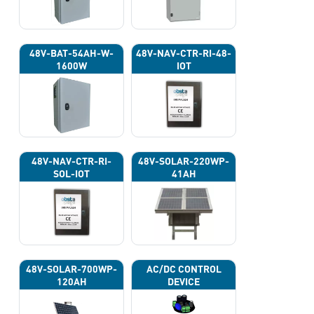
48V-BAT-54AH-W-
48V-NAV-CTR-RI-48-
1600W
IOT
48V-NAV-CTR-RI-
48V-SOLAR-220WP-
SOL-IOT
41AH
48V-SOLAR-700WP-
AC/DC CONTROL
120AH
DEVICE