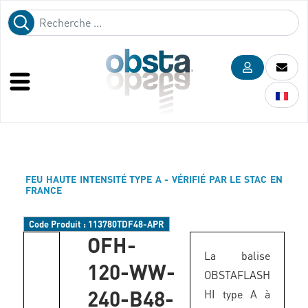
FEU HAUTE INTENSITÉ TYPE A - VÉRIFIÉ PAR LE STAC EN
FRANCE
Code Produit :
113780TDF48-APR
OFH-
La balise
120-WW-
OBSTAFLASH
240-B48-
HI type A à