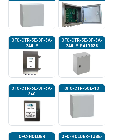
OFC-CTR-5E-3F-5A-
OFC-CTR-5E-3F-5A-
240-P
240-P-RAL7035
OFC-CTR-6E-3F-6A-
OFC-CTR-SOL-1G
240
OFC-HOLDER
OFC-HOLDER-TUBE-