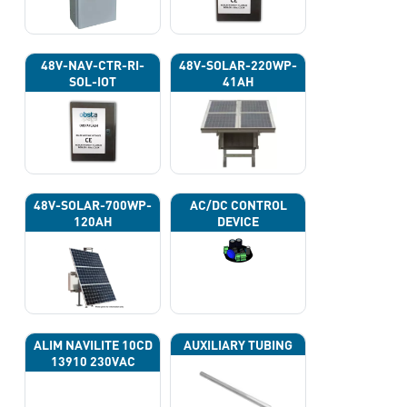
48V-NAV-CTR-RI-
48V-SOLAR-220WP-
SOL-IOT
41AH
48V-SOLAR-700WP-
AC/DC CONTROL
120AH
DEVICE
ALIM NAVILITE 10CD
AUXILIARY TUBING
13910 230VAC