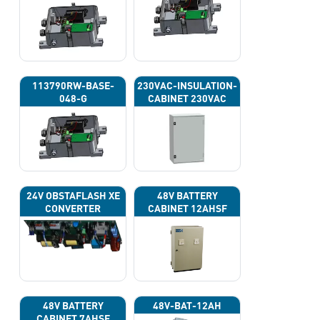
113790RW-BASE-
230VAC-INSULATION-
048-G
CABINET 230VAC
24V OBSTAFLASH XE
48V BATTERY
CONVERTER
CABINET 12AHSF
(INPUT POWER
220VAC)
48V BATTERY
48V-BAT-12AH
CABINET 7AHSF