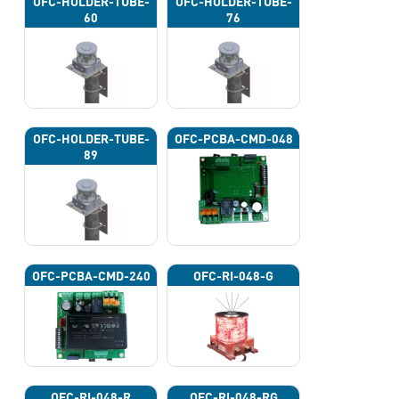
OFC-HOLDER-TUBE-
OFC-HOLDER-TUBE-
60
76
OFC-HOLDER-TUBE-
OFC-PCBA-CMD-048
89
OFC-PCBA-CMD-240
OFC-RI-048-G
OFC-RI-048-R
OFC-RI-048-RG