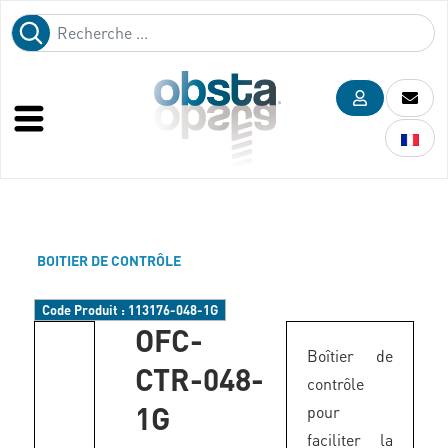
BOITIER DE CONTRÔLE
Code Produit :
113176-048-1G
OFC-
Boîtier de
CTR-048-
contrôle
1G
pour
faciliter la