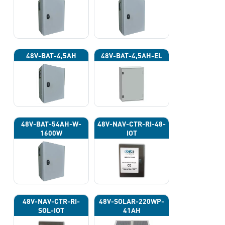
48V-BAT-4,5AH
48V-BAT-4,5AH-EL
48V-BAT-54AH-W-
48V-NAV-CTR-RI-48-
1600W
IOT
48V-NAV-CTR-RI-
48V-SOLAR-220WP-
SOL-IOT
41AH