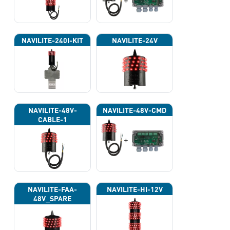
NAVILITE-240I-KIT
NAVILITE-24V
NAVILITE-48V-
NAVILITE-48V-CMD
CABLE-1
NAVILITE-FAA-
NAVILITE-HI-12V
48V_SPARE