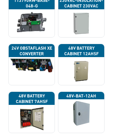
113790RW-BASE-
230VAC-INSULATION-
048-G
CABINET 230VAC
24V OBSTAFLASH XE
48V BATTERY
CONVERTER
CABINET 12AHSF
(INPUT POWER
220VAC)
48V BATTERY
48V-BAT-12AH
CABINET 7AHSF
(INPUT POWER
220VAC)