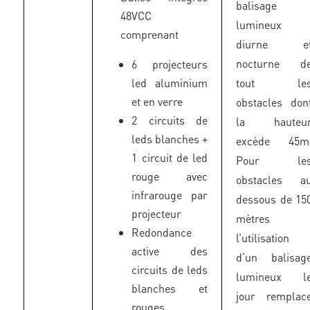
balisage
48VCC
lumineux
comprenant
diurne e
nocturne d
6 projecteurs
led aluminium
tout le
et en verre
obstacles don
2 circuits de
la hauteu
leds blanches +
excède 45m
1 circuit de led
Pour le
rouge avec
obstacles a
infrarouge par
dessous de 15
projecteur
mètres
Redondance
l’utilisation
active des
d‘un balisag
circuits de leds
lumineux l
blanches et
jour remplac
rouges