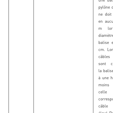
pylône 
ne doit
en auc
m lor
diamèt
balise 
cm. Lo
câbles 
sont c
la balis
à une h
moins
celle
corresp
câble
élevé P