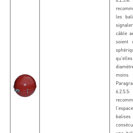
recomm
les bal
signaler
câble aé
soient
sphér
qu'elle
diamè
moins
Paragr
6.2.5.
recomm
l'espac
balises
conséc
une bal