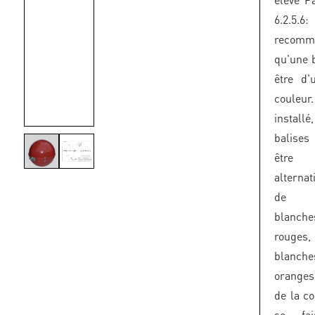
6.2.5.
recomm
qu'une b
être d'
couleur
insta
balise
être
alterna
de c
blanc
rouges
blanc
oranges
de la co
se fa