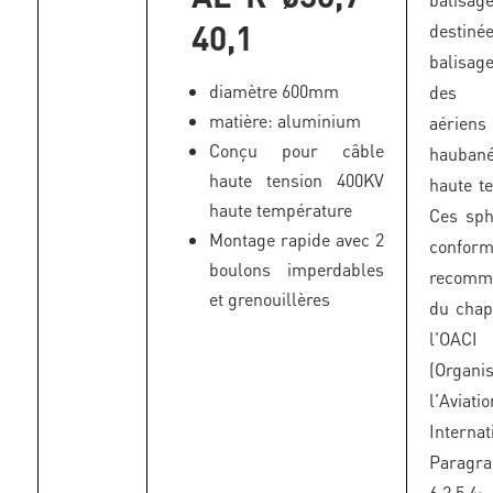
40,1
desti
balisa
diamètre 600mm
des 
matière: aluminium
aériens
Conçu pour câble
haubané
haute tension 400KV
haute te
haute température
Ces sph
Montage rapide avec 2
confo
boulons imperdables
recomm
et grenouillères
du chap
l'OACI
(Organi
l'Aviat
Internat
Paragr
6.2.5.