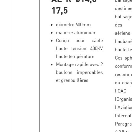
17,5
desti
balisa
diamètre 600mm
des 
matière: aluminium
aériens
Conçu pour câble
haubané
haute tension 400KV
haute te
haute température
Ces sph
Montage rapide avec 2
confo
boulons imperdables
recomm
et grenouillères
du chap
l'OACI
(Organi
l'Aviat
Internat
Paragr
6.2.5.