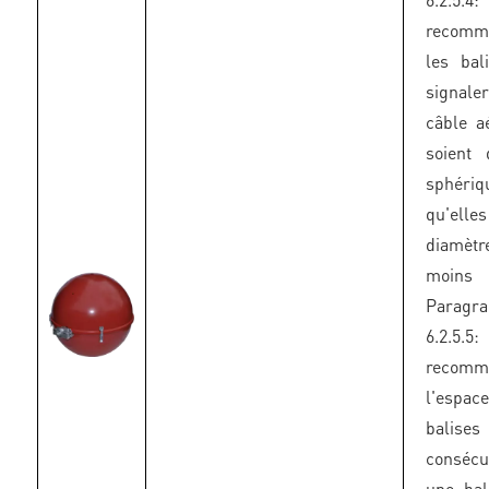
recomm
les bal
signaler
câble aé
soient
sphér
qu'elle
diamè
moins
Paragr
6.2.5.
recomm
l'espac
balises
conséc
une bal