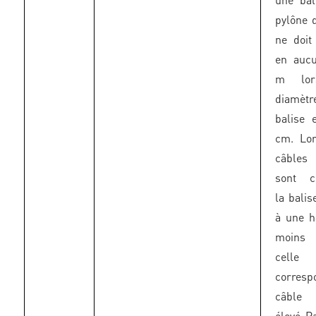
pylône 
ne doit
en auc
m lor
diamèt
balise 
cm. Lo
câbles 
sont c
la balis
à une h
moins
celle
corresp
câble
élevé P