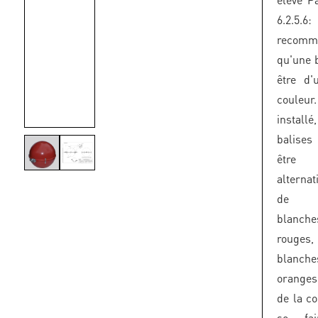
6.2.5.
recomm
qu'une b
être d'
couleur
insta
balise
être
alterna
de c
blanc
rouges
blanc
oranges
de la co
se fa