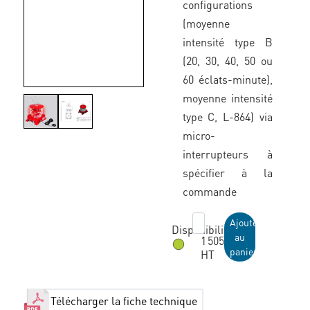
configurations
(moyenne
intensité type B
(20, 30, 40, 50 ou
60 éclats-minute),
moyenne intensité
type C, L-864) via
micro-
interrupteurs à
spécifier à la
commande
Ajouter
Disponibilité:
au
1 505,00 €
panier
HT
Disponible sous 3 semaines
Télécharger la fiche technique