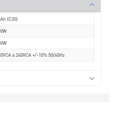
Ah (C20)
00W
00W
10VCA à 240VCA +/-10% 50/60Hz