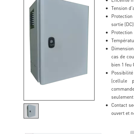
Tension d'
Protection
sortie (DC)
Protection
Températu
Dimension
cas de cou
bien 1 feu
Possibilit
(cellule 
command
seulement
Contact s
ouvert et 